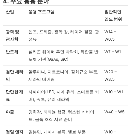
4. 주요 응용 분야
산업
응용 프로그램
일반적인
입도 범위
광학 및
렌즈, 프리즘, 광학 창, 레이저 결정, 광
W14 –
광자학
섬유
W0.5
반도체
실리콘 웨이퍼 후면 박막화, 화합물 반
W7 – W1
도체 기판(GaAs, SiC)
첨단 세라
알루미나, 지르코니아, 질화규소 부품,
W20 –
믹
세라믹 베어링
W3.5
단단한 재
사파이어(LED, 시계 유리, 스마트폰 커
W10 – W1
료
버), 쿼츠, 유리 세라믹
야금
경화강, 티타늄 합금, 텅스텐 카바이
W40 – W5
드, 금속 조직 시료 준비
정밀 엔지
밀봉면, 게이지 블록, 밸브 부품
W10 –