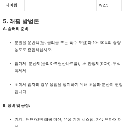
니어링
W2.5
5. 래핑 방법론
A. 슬러리 준비:
분말을 운반액(물, 글리콜 또는 특수 오일)과 10~30%의 중량
농도로 혼합하십시오.
첨가제: 분산제(폴리아크릴산나트륨), pH 안정제(KOH), 부식
억제제.
초미세 입자의 경우 응집을 방지하기 위해 초음파 분산이 권장
됩니다.
B. 장비 및 공정:
기계:
단면/양면 래핑 머신, 유성 기어 시스템, 자유 연마재 머
신.