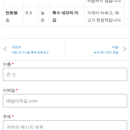
적합하지 않습니다.
탄화붕
9.3
높
특수 세라믹 마
가격이 비싸고, 재
소
은
감
고가 한정적입니다.
이전의
다음
내화 도가니용 흑색 탄화규소
녹색 SIC 연마 분말
이름
이메일
주제