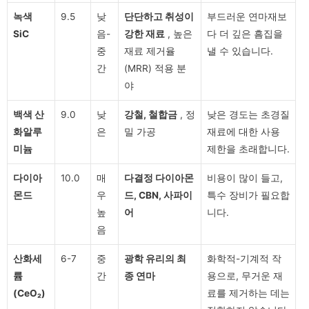
녹색
9.5
낮
단단하고 취성이
부드러운 연마재보
SiC
음-
강한 재료
, 높은
다 더 깊은 흠집을
중
재료 제거율
낼 수 있습니다.
간
(MRR) 적용 분
야
백색 산
9.0
낮
강철, 철합금
, 정
낮은 경도는 초경질
화알루
은
밀 가공
재료에 대한 사용
미늄
제한을 초래합니다.
다이아
10.0
매
다결정 다이아몬
비용이 많이 들고,
몬드
우
드, CBN, 사파이
특수 장비가 필요합
높
어
니다.
음
산화세
6-7
중
광학 유리의 최
화학적-기계적 작
륨
간
종 연마
용으로, 무거운 재
(CeO₂)
료를 제거하는 데는