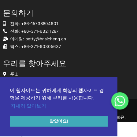
문의하기
전화: +86-15738804601
전화: +86-371-63211287
이메일:
betty@hnsicheng.cn
팩스: +86-371-60305637
우리를 찾아주세요
주소
중국 정저우시 송산남로 야싱타임스퀘어 1903호
이 웹사이트는 귀하에게 최상의 웹사이트 경
사이트맵
험을 제공하기 위해 쿠키를 사용합니다.
자세히 알아보기
© 허난 시청 연마기술 유한회사 2010-2024 모든 권리 보유.
알았어요!