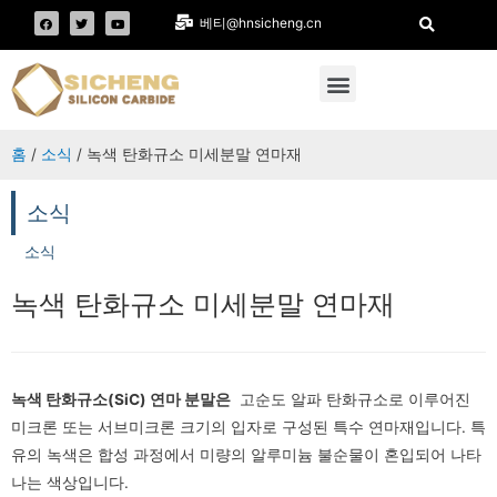
베티@hnsicheng.cn
홈
/
소식
/ 녹색 탄화규소 미세분말 연마재
소식
소식
녹색 탄화규소 미세분말 연마재
녹색 탄화규소(SiC) 연마 분말은
고순도 알파 탄화규소로 이루어진
미크론 또는 서브미크론 크기의 입자로 구성된 특수 연마재입니다. 특
유의 녹색은 합성 과정에서 미량의 알루미늄 불순물이 혼입되어 나타
나는 색상입니다.