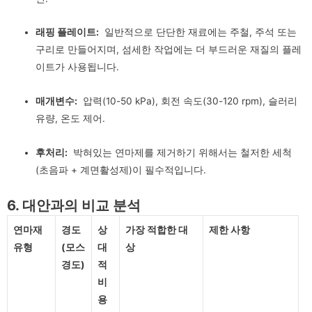
래핑 플레이트:
일반적으로 단단한 재료에는 주철, 주석 또는
구리로 만들어지며, 섬세한 작업에는 더 부드러운 재질의 플레
이트가 사용됩니다.
매개변수:
압력(10-50 kPa), 회전 속도(30-120 rpm), 슬러리
유량, 온도 제어.
후처리:
박혀있는 연마제를 제거하기 위해서는 철저한 세척
(초음파 + 계면활성제)이 필수적입니다.
6. 대안과의 비교 분석
연마재
경도
상
가장 적합한 대
제한 사항
유형
(모스
대
상
경도)
적
비
용