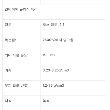
일반적인 물리적 특성
경도:
모스 경도: 9.5
녹는점:
2600℃에서 숭고함
최대 사용 온도:
1900℃
비중:
3.20-3.25g/cm3
부피 밀도(LPD):
1.2-1.6 g/cm3
색상:
녹색