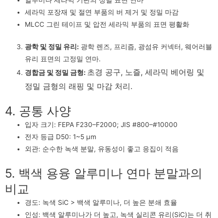
알루미나 세라믹 기판의 정밀 표면 연마
세라믹 포장재 및 절연 부품의 버 제거 및 정밀 마감
MLCC 그린 테이프 및 압전 세라믹 부품의 표면 평활화
광학 및 정밀 유리:
광학 렌즈, 프리즘, 광섬유 커넥터, 웨어러블
유리 표면의 고정밀 연마.
초경 공구, 노즐, 세라믹 베어링 및
경합금 및 정밀 금형:
정밀 금형의 래핑 및 마감 처리.
4. 공통 사양
입자 크기: FEPA F230–F2000; JIS #800–#10000
전자 등급 D50: 1~5 μm
외관: 순수한 녹색 분말, 유동성이 좋고 응집이 적음
5. 백색 용융 알루미나 연마 분말과의
비교
경도: 녹색 SiC > 백색 알루미나, 더 높은 분쇄 효율
인성: 백색 알루미나가 더 높고, 녹색 실리콘 유리(SiC)는 더 취