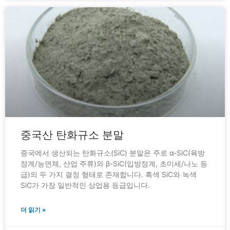
중국산 탄화규소 분말
중국에서 생산되는 탄화규소(SiC) 분말은 주로 α-SiC(육방
정계/능면체, 산업 주류)와 β-SiC(입방정계, 초미세/나노 등
급)의 두 가지 결정 형태로 존재합니다. 흑색 SiC와 녹색
SiC가 가장 일반적인 상업용 등급입니다.
더 읽기 »