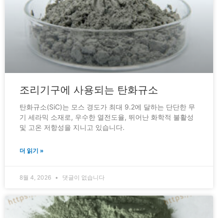
조리기구에 사용되는 탄화규소
탄화규소(SiC)는 모스 경도가 최대 9.2에 달하는 단단한 무
기 세라믹 소재로, 우수한 열전도율, 뛰어난 화학적 불활성
및 고온 저항성을 지니고 있습니다.
더 읽기 »
8월 4, 2026
댓글이 없습니다