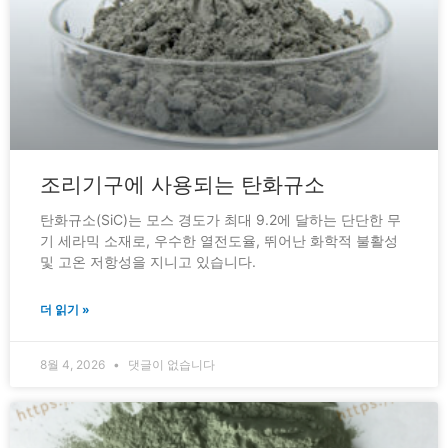
조리기구에 사용되는 탄화규소
탄화규소(SiC)는 모스 경도가 최대 9.2에 달하는 단단한 무
기 세라믹 소재로, 우수한 열전도율, 뛰어난 화학적 불활성
및 고온 저항성을 지니고 있습니다.
더 읽기 »
8월 4, 2026
댓글이 없습니다