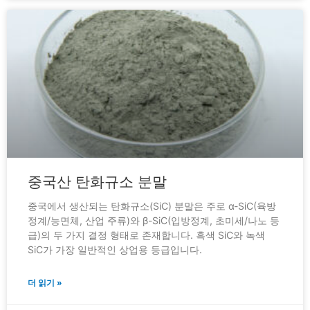
중국산 탄화규소 분말
중국에서 생산되는 탄화규소(SiC) 분말은 주로 α-SiC(육방
정계/능면체, 산업 주류)와 β-SiC(입방정계, 초미세/나노 등
급)의 두 가지 결정 형태로 존재합니다. 흑색 SiC와 녹색
SiC가 가장 일반적인 상업용 등급입니다.
더 읽기 »