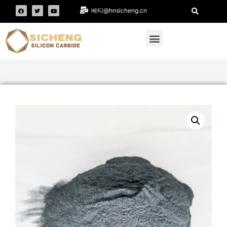
베티@hnsicheng.cn