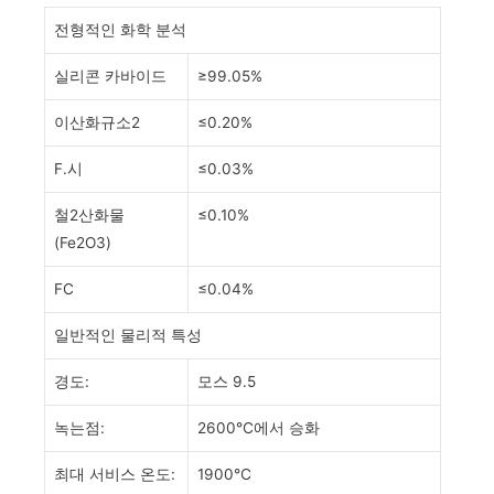
전형적인 화학 분석
실리콘 카바이드
≥99.05%
이산화규소2
≤0.20%
F.시
≤0.03%
철2산화물
≤0.10%
(Fe2O3)
FC
≤0.04%
일반적인 물리적 특성
경도:
모스 9.5
녹는점:
2600℃에서 승화
최대 서비스 온도:
1900℃