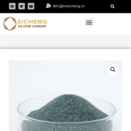
베티@hnsicheng.cn