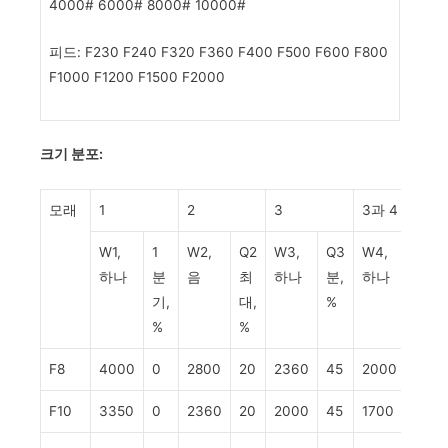
4000# 6000# 8000# 10000#
피드: F230 F240 F320 F360 F400 F500 F600 F800
F1000 F1200 F1500 F2000
크기 분포:
모래
1
2
3
3과 4
W1,
1
W2,
Q2
W3,
Q3
W4,
Q3+
하나
분
음
최
하나
분,
하나
분, %
기,
대,
%
%
%
F8
4000
0
2800
20
2360
45
2000
70
F10
3350
0
2360
20
2000
45
1700
70